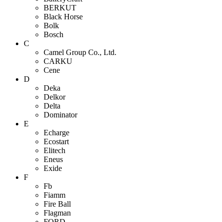
BERKUT
Black Horse
Bolk
Bosch
C
Camel Group Co., Ltd.
CARKU
Cene
D
Deka
Delkor
Delta
Dominator
E
Echarge
Ecostart
Elitech
Eneus
Exide
F
Fb
Fiamm
Fire Ball
Flagman
FORD