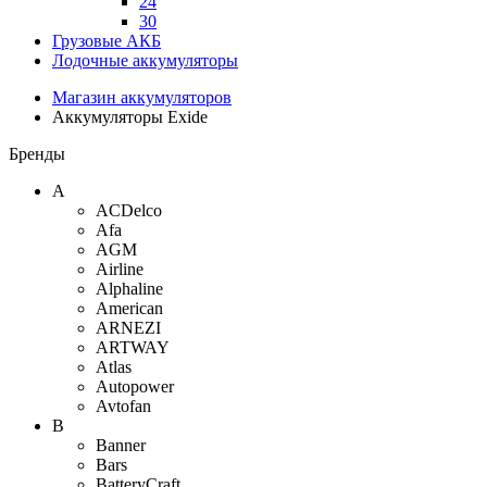
24
30
Грузовые АКБ
Лодочные аккумуляторы
Магазин аккумуляторов
Аккумуляторы Exide
Бренды
A
ACDelco
Afa
AGM
Airline
Alphaline
American
ARNEZI
ARTWAY
Atlas
Autopower
Avtofan
B
Banner
Bars
BatteryCraft