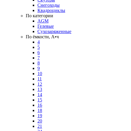
Снегоходы
Квадроциклы
По категории
AGM
Гелевые
Сухозаряженные
По ёмкости, А•ч
4
5
6
7
8
9
10
11
12
13
14
15
16
18
19
20
21