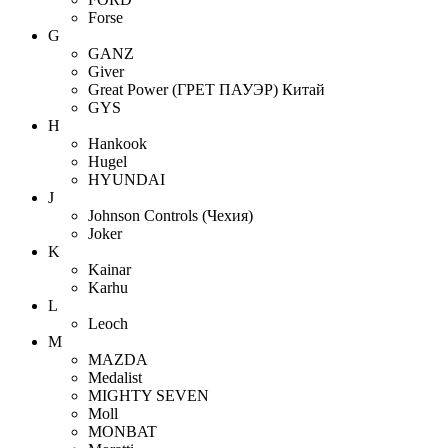
Forse
G
GANZ
Giver
Great Power (ГРЕТ ПАУЭР) Китай
GYS
H
Hankook
Hugel
HYUNDAI
J
Johnson Controls (Чехия)
Joker
K
Kainar
Karhu
L
Leoch
M
MAZDA
Medalist
MIGHTY SEVEN
Moll
MONBAT