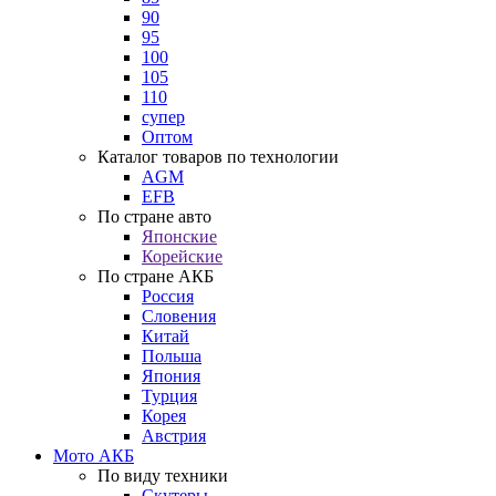
90
95
100
105
110
супер
Оптом
Каталог товаров по технологии
AGM
EFB
По стране авто
Японские
Корейские
По стране АКБ
Россия
Словения
Китай
Польша
Япония
Турция
Корея
Австрия
Мото АКБ
По виду техники
Скутеры