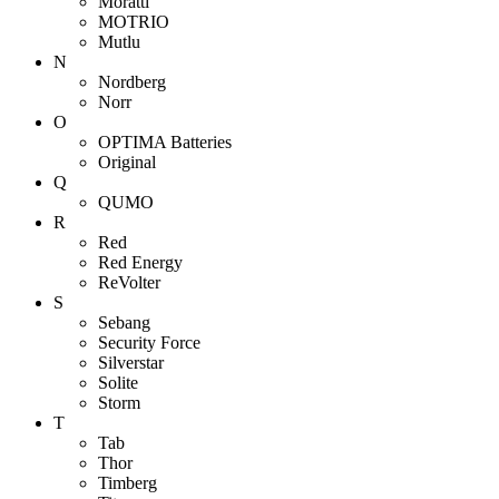
Moratti
MOTRIO
Mutlu
N
Nordberg
Norr
O
OPTIMA Batteries
Original
Q
QUMO
R
Red
Red Energy
ReVolter
S
Sebang
Security Force
Silverstar
Solite
Storm
T
Tab
Thor
Timberg