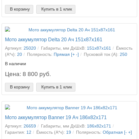
В корзину
Купить в 1 клик
Мото аккумулятор Delta 20 Ач 151x87x161
Артикул:
25020
Габариты, мм ДхШхВ:
151x87x161
Ёмкость
(А*ч):
20
Полярность:
Прямая [+ -]
Пусковой ток (А):
250
В наличии
Цена: 8 800 руб.
В корзину
Купить в 1 клик
Мото аккумулятор Banner 19 Ач 186x82x171
Артикул:
26659
Габариты, мм ДхШхВ:
186x82x171
Гарантия:
12
Ёмкость (А*ч):
19
Полярность:
Обратная [- +]