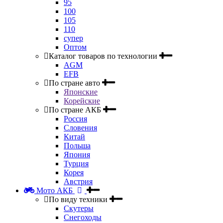
95
100
105
110
супер
Оптом
Каталог товаров по технологии
AGM
EFB
По стране авто
Японские
Корейские
По стране АКБ
Россия
Словения
Китай
Польша
Япония
Турция
Корея
Австрия
Мото АКБ
По виду техники
Скутеры
Снегоходы