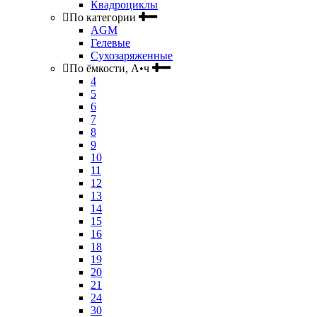
Квадроциклы
По категории
AGM
Гелевые
Сухозаряженные
По ёмкости, А•ч
4
5
6
7
8
9
10
11
12
13
14
15
16
18
19
20
21
24
30