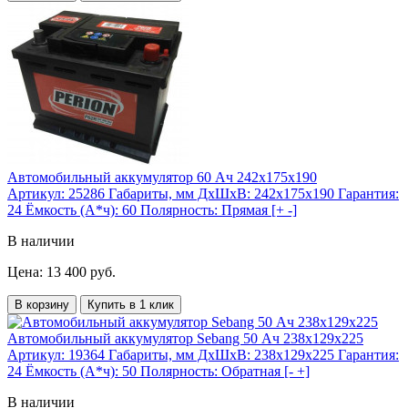
Автомобильный аккумулятор 60 Ач 242x175x190
Артикул:
25286
Габариты, мм ДхШхВ:
242x175x190
Гарантия:
24
Ёмкость (А*ч):
60
Полярность:
Прямая [+ -]
В наличии
Цена: 13 400 руб.
В корзину
Купить в 1 клик
Автомобильный аккумулятор Sebang 50 Ач 238x129x225
Артикул:
19364
Габариты, мм ДхШхВ:
238x129x225
Гарантия:
24
Ёмкость (А*ч):
50
Полярность:
Обратная [- +]
В наличии