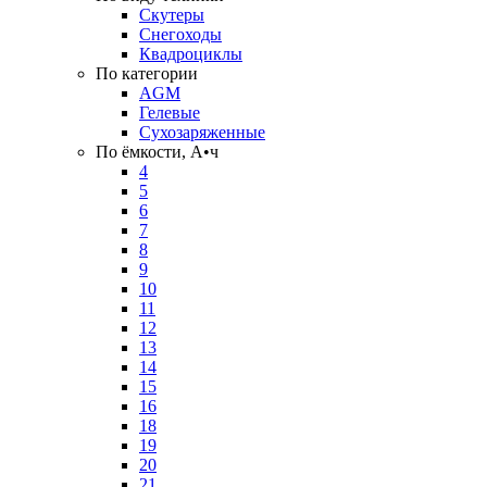
Скутеры
Снегоходы
Квадроциклы
По категории
AGM
Гелевые
Сухозаряженные
По ёмкости, А•ч
4
5
6
7
8
9
10
11
12
13
14
15
16
18
19
20
21