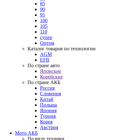
85
90
95
100
105
110
супер
Оптом
Каталог товаров по технологии
AGM
EFB
По стране авто
Японские
Корейские
По стране АКБ
Россия
Словения
Китай
Польша
Япония
Турция
Корея
Австрия
Мото АКБ
По виду техники