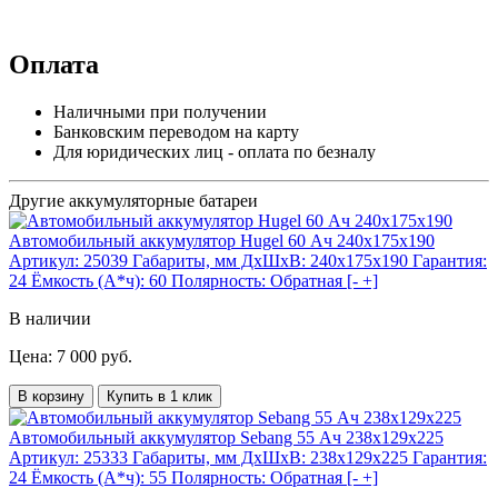
Оплата
Наличными при получении
Банковским переводом на карту
Для юридических лиц - оплата по безналу
Другие аккумуляторные батареи
Автомобильный аккумулятор Hugel 60 Ач 240x175x190
Артикул:
25039
Габариты, мм ДхШхВ:
240x175x190
Гарантия:
24
Ёмкость (А*ч):
60
Полярность:
Обратная [- +]
В наличии
Цена: 7 000 руб.
В корзину
Купить в 1 клик
Автомобильный аккумулятор Sebang 55 Ач 238x129x225
Артикул:
25333
Габариты, мм ДхШхВ:
238x129x225
Гарантия:
24
Ёмкость (А*ч):
55
Полярность:
Обратная [- +]