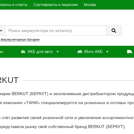
опросы и ответы
Сертификаты и лицензии
Москва
:
Аккумуляторные батареи
ры
АКБ для авто
Мото АКБ
RKUT
марки BERKUT (БЕРКУТ) и эксклюзивным дистрибьютором продукц
ая компания «ТАНИ» специализируется на розничных и оптовых пр
 счёт развития своей розничной сети и увеличения ассортиментног
 представила рынку свой собственный бренд BERKUT (БЕРКУТ).