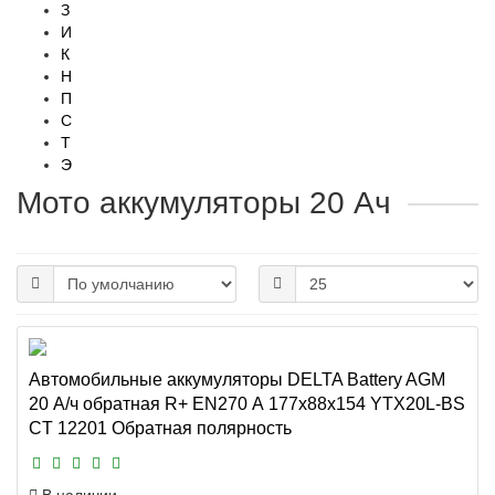
З
И
К
Н
П
С
Т
Э
Мото аккумуляторы 20 Ач
Автомобильные аккумуляторы DELTA Battery AGM
20 А/ч обратная R+ EN270 А 177x88x154 YTX20L-BS
CT 12201 Обратная полярность