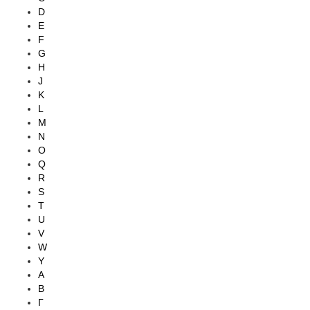
D
E
F
G
H
J
K
L
M
N
O
Q
R
S
T
U
V
W
Y
А
В
Г