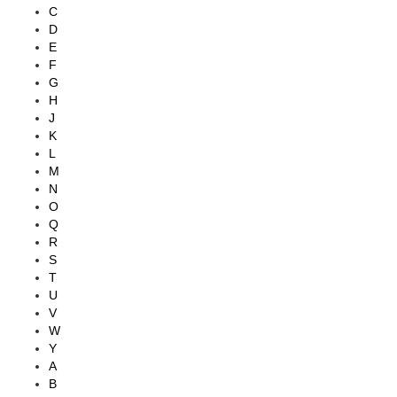
C
D
E
F
G
H
J
K
L
M
N
O
Q
R
S
T
U
V
W
Y
А
В