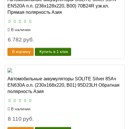
EN520А п.п. (236х128х220, B00) 70B24R узк.кл.
Прямая полярность Азия
В наличии
6 782 руб.
В корзину
Купить в 1 клик
Автомобильные аккумуляторы SOLITE Silver 85Ач
EN630А о.п. (230х168х220, B01) 95D23LH Обратная
полярность Азия
В наличии
8 110 руб.