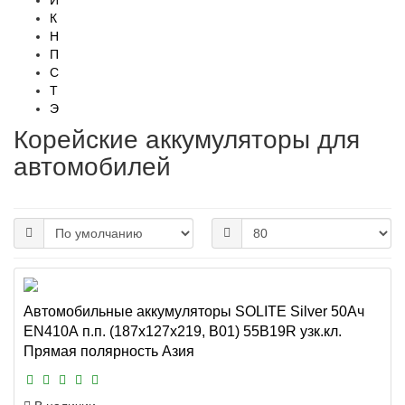
И
К
Н
П
С
Т
Э
Корейские аккумуляторы для
автомобилей
Автомобильные аккумуляторы SOLITE Silver 50Ач
EN410А п.п. (187х127х219, B01) 55B19R узк.кл.
Прямая полярность Азия