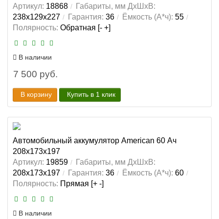
Артикул:
18868
Габариты, мм ДхШхВ:
238x129x227
Гарантия:
36
Ёмкость (А*ч):
55
Полярность:
Обратная [- +]
В наличии
7 500 руб.
В корзину
Купить в 1 клик
Автомобильный аккумулятор American 60 Ач
208x173x197
Артикул:
19859
Габариты, мм ДхШхВ:
208x173x197
Гарантия:
36
Ёмкость (А*ч):
60
Полярность:
Прямая [+ -]
В наличии