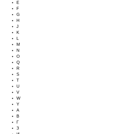
E
F
G
H
J
K
L
M
N
O
Q
R
S
T
U
V
W
Y
А
В
Г
З