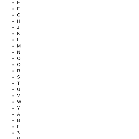
E
F
G
H
J
K
L
M
N
O
Q
R
S
T
U
V
W
Y
А
В
Г
З