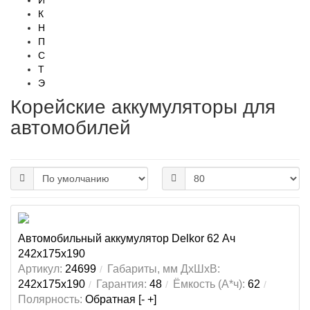
И
К
Н
П
С
Т
Э
Корейские аккумуляторы для
автомобилей
Автомобильный аккумулятор Delkor 62 Ач
242x175x190
Артикул:
24699
Габариты, мм ДхШхВ:
242x175x190
Гарантия:
48
Ёмкость (А*ч):
62
Полярность:
Обратная [- +]