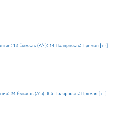
антия:
12
Ёмкость (А*ч):
14
Полярность:
Прямая [+ -]
нтия:
24
Ёмкость (А*ч):
8.5
Полярность:
Прямая [+ -]