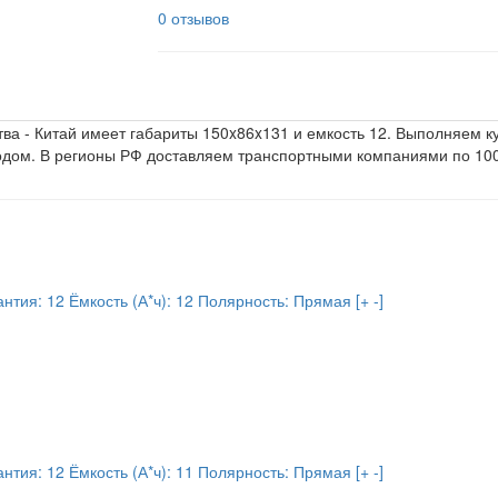
0 отзывов
тва - Китай имеет габариты 150x86x131 и емкость 12. Выполняем к
одом. В регионы РФ доставляем транспортными компаниями по 10
антия:
12
Ёмкость (А*ч):
12
Полярность:
Прямая [+ -]
антия:
12
Ёмкость (А*ч):
11
Полярность:
Прямая [+ -]