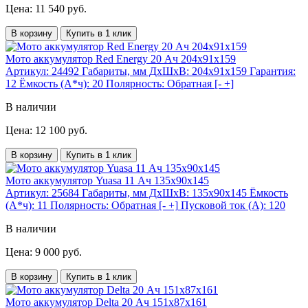
Цена: 11 540 руб.
В корзину
Купить в 1 клик
Мото аккумулятор Red Energy 20 Ач 204x91x159
Артикул:
24492
Габариты, мм ДхШхВ:
204x91x159
Гарантия:
12
Ёмкость (А*ч):
20
Полярность:
Обратная [- +]
В наличии
Цена: 12 100 руб.
В корзину
Купить в 1 клик
Мото аккумулятор Yuasa 11 Ач 135x90x145
Артикул:
25684
Габариты, мм ДхШхВ:
135x90x145
Ёмкость
(А*ч):
11
Полярность:
Обратная [- +]
Пусковой ток (А):
120
В наличии
Цена: 9 000 руб.
В корзину
Купить в 1 клик
Мото аккумулятор Delta 20 Ач 151x87x161