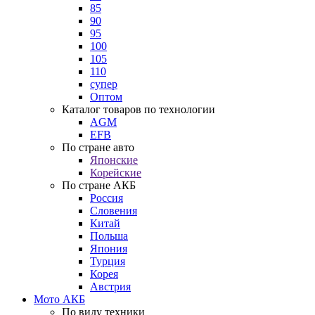
85
90
95
100
105
110
супер
Оптом
Каталог товаров по технологии
AGM
EFB
По стране авто
Японские
Корейские
По стране АКБ
Россия
Словения
Китай
Польша
Япония
Турция
Корея
Австрия
Мото АКБ
По виду техники