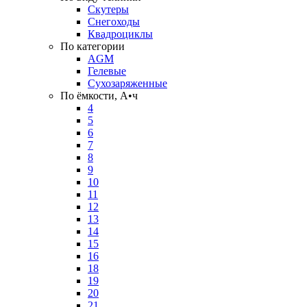
Скутеры
Снегоходы
Квадроциклы
По категории
AGM
Гелевые
Сухозаряженные
По ёмкости, А•ч
4
5
6
7
8
9
10
11
12
13
14
15
16
18
19
20
21