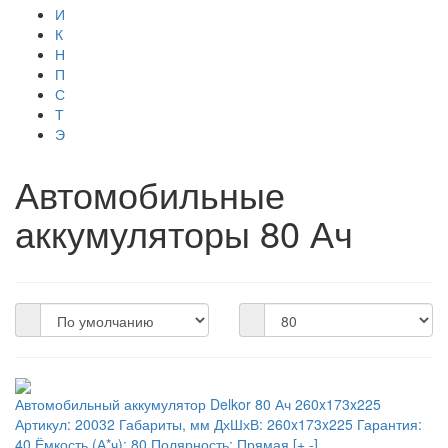
И
К
Н
П
С
Т
Э
Автомобильные
аккумуляторы 80 Ач
Автомобильный аккумулятор Delkor 80 Ач 260x173x225
Артикул:
20032
Габариты, мм ДхШхВ:
260x173x225
Гарантия:
40
Ёмкость (А*ч):
80
Полярность:
Прямая [+ -]