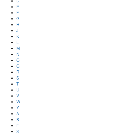
D
E
F
G
H
J
K
L
M
N
O
Q
R
S
T
U
V
W
Y
А
В
Г
З