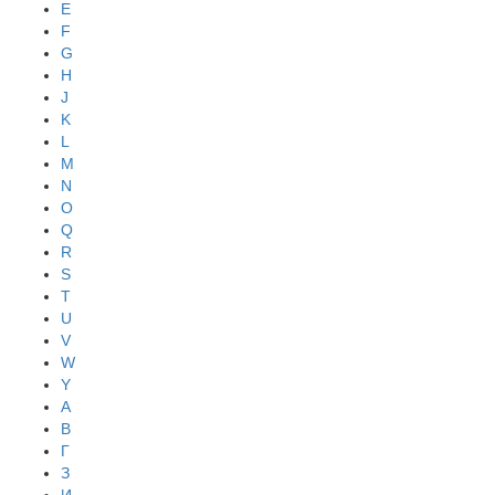
E
F
G
H
J
K
L
M
N
O
Q
R
S
T
U
V
W
Y
А
В
Г
З