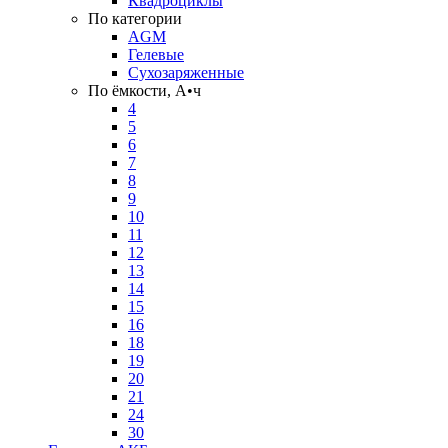
Квадроциклы
По категории
AGM
Гелевые
Сухозаряженные
По ёмкости, А•ч
4
5
6
7
8
9
10
11
12
13
14
15
16
18
19
20
21
24
30