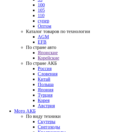
100
105
110
супер
Оптом
Каталог товаров по технологии
AGM
EFB
По стране авто
Японские
Корейские
По стране АКБ
Россия
Словения
Китай
Польша
Япония
Турция
Корея
Австрия
Мото АКБ
По виду техники
Скутеры
Снегоходы