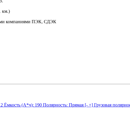
б.
 км.)
ными компаниями ПЭК, СДЭК
12
Ёмкость (А*ч):
190
Полярность:
Прямая [- +] Грузовая полярно