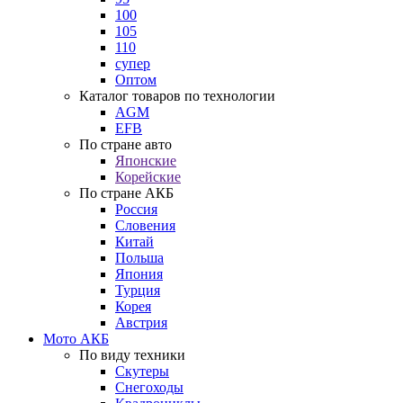
100
105
110
супер
Оптом
Каталог товаров по технологии
AGM
EFB
По стране авто
Японские
Корейские
По стране АКБ
Россия
Словения
Китай
Польша
Япония
Турция
Корея
Австрия
Мото АКБ
По виду техники
Скутеры
Снегоходы