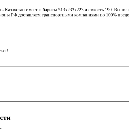
а - Казахстан имеет габариты 513x233x223 и емкость 190. Выпо
гионы РФ доставляем транспортными компаниями по 100% пред
кст!
асти