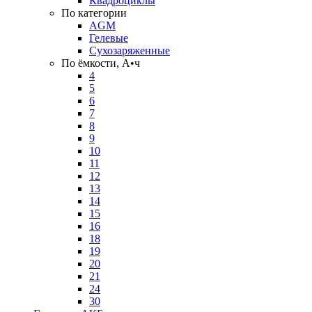
Квадроциклы
По категории
AGM
Гелевые
Сухозаряженные
По ёмкости, А•ч
4
5
6
7
8
9
10
11
12
13
14
15
16
18
19
20
21
24
30