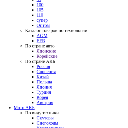
100
105
110
супер
Оптом
Каталог товаров по технологии
AGM
EFB
По стране авто
Японские
Корейские
По стране АКБ
Россия
Словения
Китай
Польша
Япония
Турция
Корея
Австрия
Мото АКБ
По виду техники
Скутеры
Снегоходы