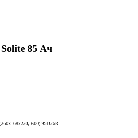
olite 85 Ач
(260х168х220, B00) 95D26R