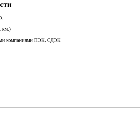
асти
б.
 км.)
ными компаниями ПЭК, СДЭК