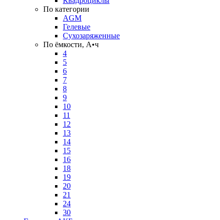
Квадроциклы
По категории
AGM
Гелевые
Сухозаряженные
По ёмкости, А•ч
4
5
6
7
8
9
10
11
12
13
14
15
16
18
19
20
21
24
30