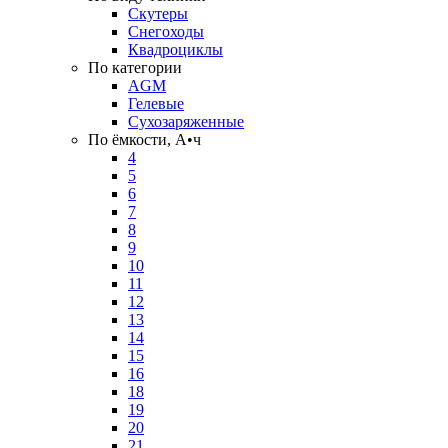
Скутеры
Снегоходы
Квадроциклы
По категории
AGM
Гелевые
Сухозаряженные
По ёмкости, А•ч
4
5
6
7
8
9
10
11
12
13
14
15
16
18
19
20
21