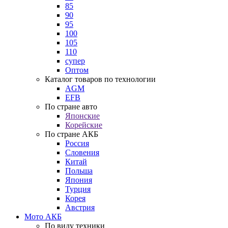
85
90
95
100
105
110
супер
Оптом
Каталог товаров по технологии
AGM
EFB
По стране авто
Японские
Корейские
По стране АКБ
Россия
Словения
Китай
Польша
Япония
Турция
Корея
Австрия
Мото АКБ
По виду техники