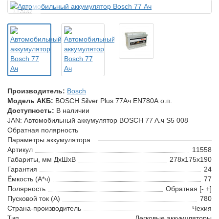
11300
Производитель:
Bosch
Модель АКБ:
BOSCH Silver Plus 77Ач EN780А о.п.
Доступность:
В наличии
JAN: Автомобильный аккумулятор BOSCH 77 A.ч S5 008
Обратная полярность
Параметры аккумулятора
Артикул
11558
Габариты, мм ДхШхВ
278x175x190
Гарантия
24
Ёмкость (А*ч)
77
Полярность
Обратная [- +]
Пусковой ток (А)
780
Страна-производитель
Чехия
Тип
Легковые аккумуляторы