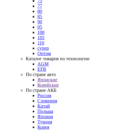
75
77
80
85
90
95
100
105
110
супер
Оптом
Каталог товаров по технологии
AGM
EFB
По стране авто
Японские
Корейские
По стране АКБ
Россия
Словения
Китай
Польша
Япония
Турция
Корея