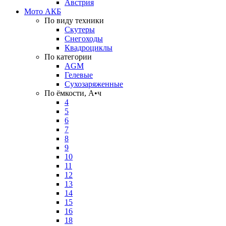
Австрия
Мото АКБ
По виду техники
Скутеры
Снегоходы
Квадроциклы
По категории
AGM
Гелевые
Сухозаряженные
По ёмкости, А•ч
4
5
6
7
8
9
10
11
12
13
14
15
16
18