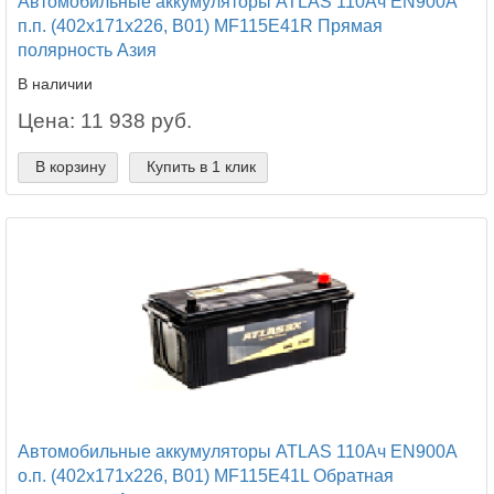
Автомобильные аккумуляторы ATLAS 110Ач EN900А
п.п. (402х171х226, B01) MF115E41R Прямая
полярность Азия
В наличии
Цена: 11 938 руб.
В корзину
Купить в 1 клик
Автомобильные аккумуляторы ATLAS 110Ач EN900А
о.п. (402х171х226, B01) MF115E41L Обратная