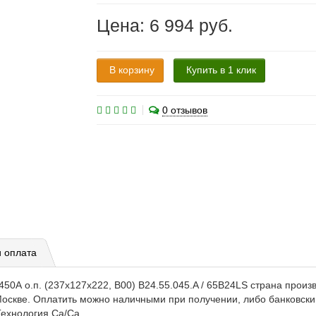
Цена: 6 994 руб.
В корзину
Купить в 1 клик
0 отзывов
и оплата
50А о.п. (237х127х222, B00) B24.55.045.A / 65B24LS
страна произ
Москве. Оплатить можно наличными при получении, либо банковск
Технология
Ca/Ca.