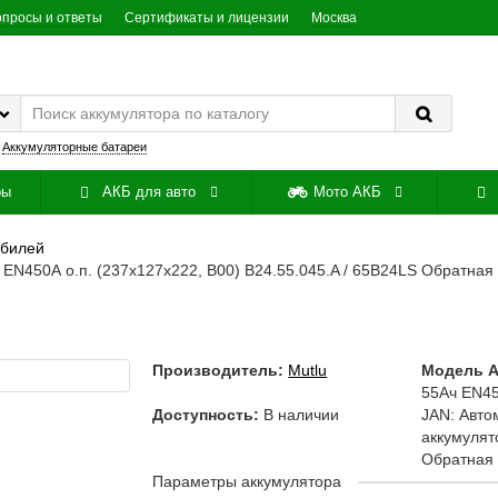
опросы и ответы
Сертификаты и лицензии
Москва
:
Аккумуляторные батареи
ры
АКБ для авто
Мото АКБ
обилей
EN450А о.п. (237х127х222, B00) B24.55.045.A / 65B24LS Обратная
Производитель:
Mutlu
Модель А
55Ач EN45
Доступность:
В наличии
JAN: Авт
аккумулят
Обратная 
Параметры аккумулятора