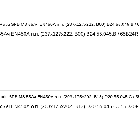
5Ач EN450А п.п. (237х127х222, B00) B24.55.045.B / 65B24
Ач EN450А о.п. (203х175х202, B13) D20.55.045.C / 55D20