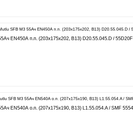
5Ач EN450А п.п. (203х175х202, B13) D20.55.045.D / 55D20
Ач EN540А о.п. (207х175х190, B13) L1.55.054.A / SMF 555