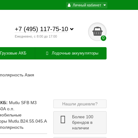
Личный кабинет
+7 (495) 117-75-10
Ежедневно, с 8:00 до 17:00
0
Грузовые АКБ
Лодочные аккумуляторы
 полярность Азия
КБ:
Mutlu SFB M3
Нашли дешевле?
0А о.п.
омобильные
Более 100
оры Mutlu.B24.55.045.A
брендов в
полярность
наличии