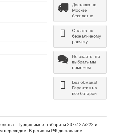
Доставка по
Москве
бесплатно
Оплата по
безналичному
расчету
Не знаете что
выбрать мы
поможем
Без обмана!
Гарантия на
все батареи
водства - Турция имеет габариты 237х127х222 и
им переводом. В регионы РФ доставляем