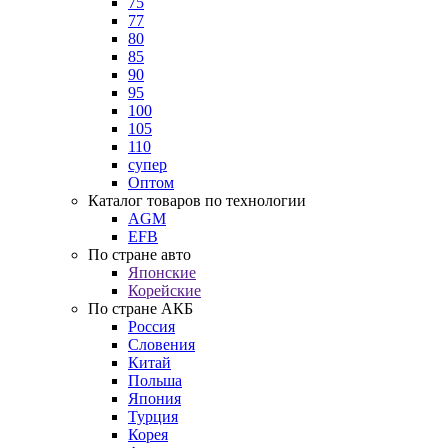
75
77
80
85
90
95
100
105
110
супер
Оптом
Каталог товаров по технологии
AGM
EFB
По стране авто
Японские
Корейские
По стране АКБ
Россия
Словения
Китай
Польша
Япония
Турция
Корея