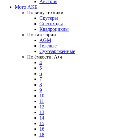
Австрия
Мото АКБ
По виду техники
Скутеры
Снегоходы
Квадроциклы
По категории
AGM
Гелевые
Сухозаряженные
По ёмкости, А•ч
4
5
6
7
8
9
10
11
12
13
14
15
16
18