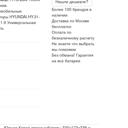
Нашли дешевле?
нив.
Более 100 брендов в
омобильные
наличии
торы HYUNDAI.HY.31-
Доставка по Москве
.1.9 Универсальная
бесплатно
ть
Оплата по
безналичному расчету
Не знаете что выбрать
мы поможем
Без обмана! Гарантия
на все батареи
 - Южная Корея имеет габариты 330х173х239 и