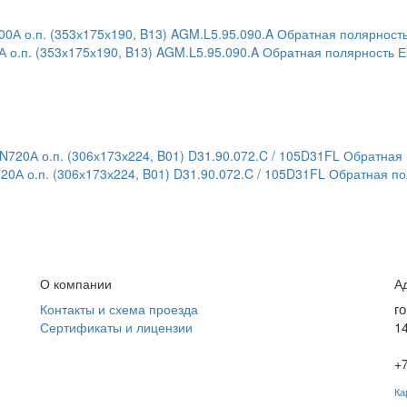
о.п. (353х175х190, B13) AGM.L5.95.090.A Обратная полярность Е
0А о.п. (306х173х224, B01) D31.90.072.C / 105D31FL Обратная по
О компании
А
г
Контакты и схема проезда
1
Сертификаты и лицензии
+7
Ка