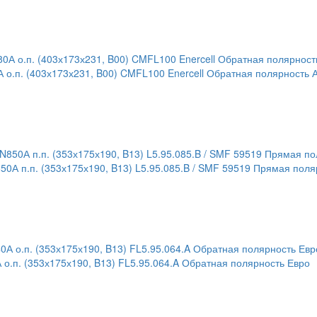
о.п. (403х173х231, B00) CMFL100 Enercell Обратная полярность 
0А п.п. (353х175х190, B13) L5.95.085.B / SMF 59519 Прямая поля
о.п. (353х175х190, B13) FL5.95.064.A Обратная полярность Евро