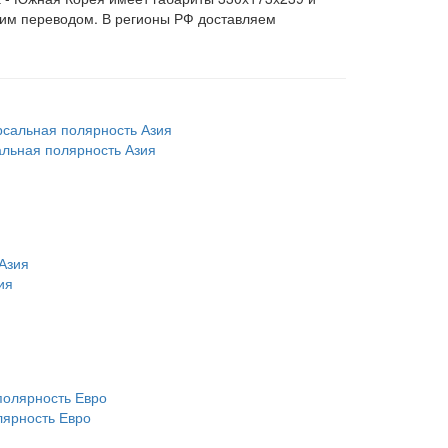
ким переводом. В регионы РФ доставляем
альная полярность Азия
ия
лярность Евро