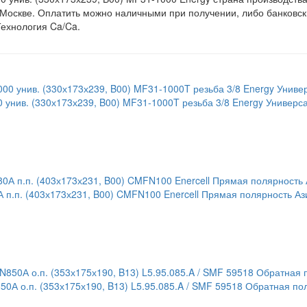
 Москве. Оплатить можно наличными при получении, либо банковс
Технология
Ca/Ca.
нив. (330х173х239, B00) MF31-1000T резьба 3/8 Energy Универс
п.п. (403х173х231, B00) CMFN100 Enercell Прямая полярность Аз
0А о.п. (353х175х190, B13) L5.95.085.A / SMF 59518 Обратная по