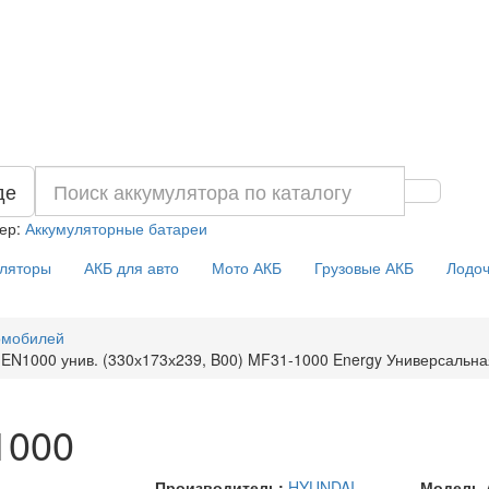
де
ер:
Аккумуляторные батареи
уляторы
АКБ для авто
Мото АКБ
Грузовые АКБ
Лодоч
омобилей
N1000 унив. (330х173х239, B00) MF31-1000 Energy Универсальна
1000
Производитель:
HYUNDAI
Модель 