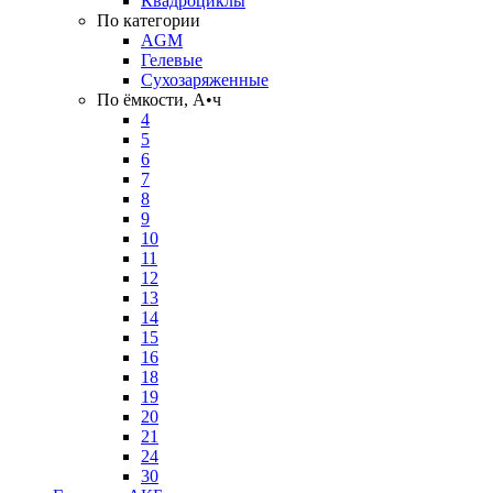
Квадроциклы
По категории
AGM
Гелевые
Сухозаряженные
По ёмкости, А•ч
4
5
6
7
8
9
10
11
12
13
14
15
16
18
19
20
21
24
30