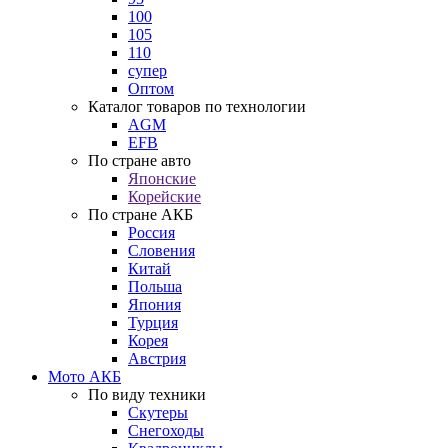
100
105
110
супер
Оптом
Каталог товаров по технологии
AGM
EFB
По стране авто
Японские
Корейские
По стране АКБ
Россия
Словения
Китай
Польша
Япония
Турция
Корея
Австрия
Мото АКБ
По виду техники
Скутеры
Снегоходы