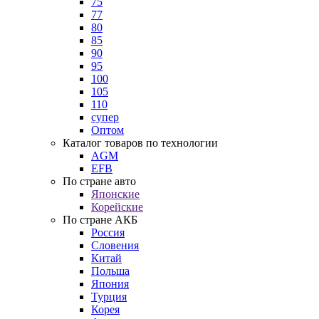
75
77
80
85
90
95
100
105
110
супер
Оптом
Каталог товаров по технологии
AGM
EFB
По стране авто
Японские
Корейские
По стране АКБ
Россия
Словения
Китай
Польша
Япония
Турция
Корея