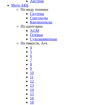
Австрия
Мото АКБ
По виду техники
Скутеры
Снегоходы
Квадроциклы
По категории
AGM
Гелевые
Сухозаряженные
По ёмкости, А•ч
4
5
6
7
8
9
10
11
12
13
14
15
16
18