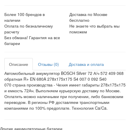
Более 100 брендов в
Доставка по Москве
наличии
бесплатно
Оплата по безналичному
Не знаете что выбрать мы
расчету
поможем
Без обмана! Гарантия на все
батареи
Описание
Отзывы (0)
Доставка и оплата
Автомобильный аккумулятор BOSCH Silver 72 А/ч 572 409 068
обратная R+ EN 680A 278x175x175 S4 007 0 092 S40
070
страна производства - Чехия имеет габариты
278х175х175
и емкость 72
Ач
. Выполняем курьерскую доставку по Москве.
Оплатить можно наличными при получении, либо банковским
переводом. В регионы РФ доставляем транспортными
компаниями по 100% предоплате. Технология
Ca/Ca
.
Другие аккумуляторные батареи