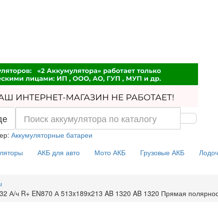
де
ер:
Аккумуляторные батареи
уляторы
АКБ для авто
Мото АКБ
Грузовые АКБ
Лодоч
ы
32 А/ч R+ EN870 А 513x189x213 AB 1320 AB 1320 Прямая полярнос