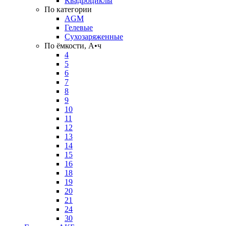
Квадроциклы
По категории
AGM
Гелевые
Сухозаряженные
По ёмкости, А•ч
4
5
6
7
8
9
10
11
12
13
14
15
16
18
19
20
21
24
30