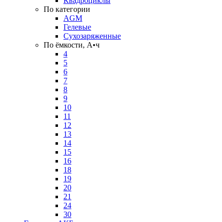
Квадроциклы
По категории
AGM
Гелевые
Сухозаряженные
По ёмкости, А•ч
4
5
6
7
8
9
10
11
12
13
14
15
16
18
19
20
21
24
30