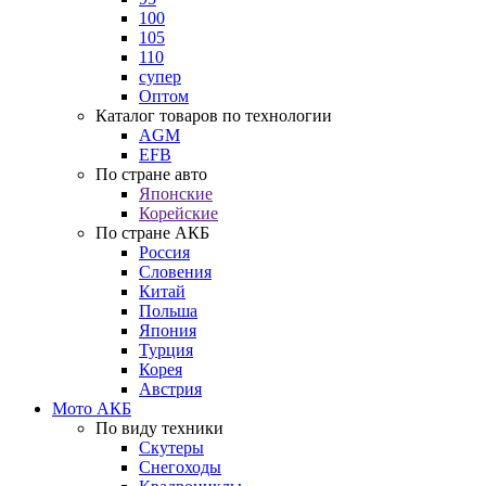
100
105
110
супер
Оптом
Каталог товаров по технологии
AGM
EFB
По стране авто
Японские
Корейские
По стране АКБ
Россия
Словения
Китай
Польша
Япония
Турция
Корея
Австрия
Мото АКБ
По виду техники
Скутеры
Снегоходы