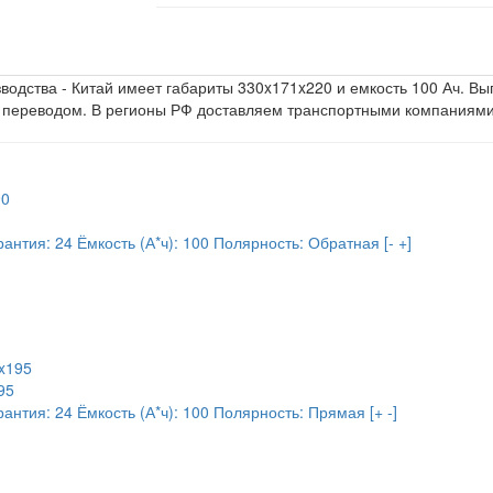
водства - Китай имеет габариты 330x171x220 и емкость 100 Ач. В
 переводом. В регионы РФ доставляем транспортными компаниями
рантия:
24
Ёмкость (А*ч):
100
Полярность:
Обратная [- +]
95
рантия:
24
Ёмкость (А*ч):
100
Полярность:
Прямая [+ -]