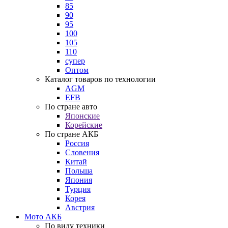
85
90
95
100
105
110
супер
Оптом
Каталог товаров по технологии
AGM
EFB
По стране авто
Японские
Корейские
По стране АКБ
Россия
Словения
Китай
Польша
Япония
Турция
Корея
Австрия
Мото АКБ
По виду техники