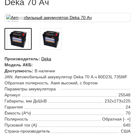
Deka 70 Ач
5 800
Производитель:
Deka
Модель АКБ:
Доступность:
В наличии
JAN: Автомобильный аккумулятор Deka 70 А.ч 80D23L 735MF
Обратная полярность. Азия высокий, с бортом
Параметры аккумулятора
Артикул
25548
Габариты, мм ДхШхВ
232x173x225
Гарантия
24
Ёмкость (А*ч)
70
Полярность
Обратная [- +]
Пусковой ток (А)
640
Страна-производитель
США