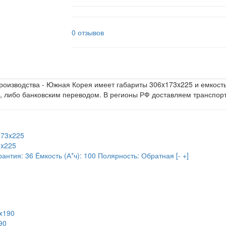
0 отзывов
роизводства - Южная Корея имеет габариты 306x173x225 и емкость
, либо банковским переводом. В регионы РФ доставляем транспо
3x225
рантия:
36
Ёмкость (А*ч):
100
Полярность:
Обратная [- +]
90