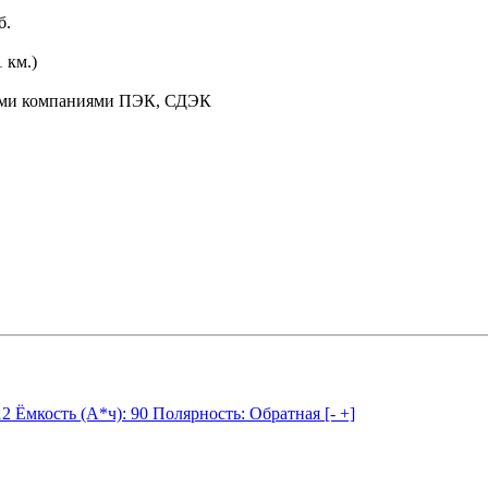
б.
 км.)
ными компаниями ПЭК, СДЭК
12
Ёмкость (А*ч):
90
Полярность:
Обратная [- +]