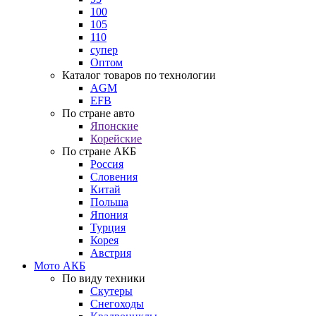
100
105
110
супер
Оптом
Каталог товаров по технологии
AGM
EFB
По стране авто
Японские
Корейские
По стране АКБ
Россия
Словения
Китай
Польша
Япония
Турция
Корея
Австрия
Мото АКБ
По виду техники
Скутеры
Снегоходы