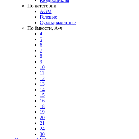
Квадроциклы
По категории
AGM
Гелевые
Сухозаряженные
По ёмкости, А•ч
4
5
6
7
8
9
10
11
12
13
14
15
16
18
19
20
21
24
30