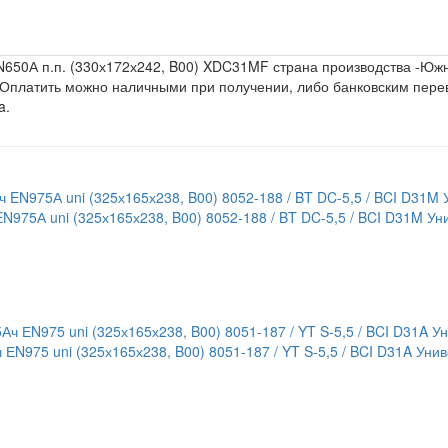
650А п.п. (330х172х242, B00) XDC31MF страна производства -
Южн
. Оплатить можно наличными при получении, либо банковским пер
a.
975А uni (325х165х238, B00) 8052-188 / BT DC-5,5 / BCI D31M Ун
N975 uni (325х165х238, B00) 8051-187 / YT S-5,5 / BCI D31A Уни