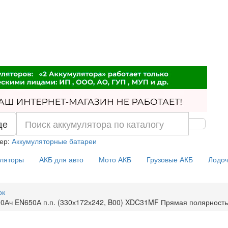
де
ер:
Аккумуляторные батареи
уляторы
АКБ для авто
Мото АКБ
Грузовые АКБ
Лодоч
ок
0Ач EN650А п.п. (330х172х242, B00) XDC31MF Прямая полярность