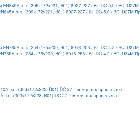
845А п.п. (309х172х221, B01) 8027-227 / BT DC-5,0 / BCI D27M П
765А п.п. (254х175х200, B01) 8016-253 / BT DC-4.2 / BCI D34M П
 п.п. (303х172х223, B01) DC 27 Прямая полярность яхт