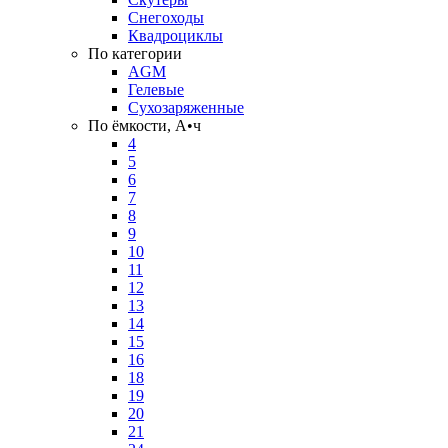
Снегоходы
Квадроциклы
По категории
AGM
Гелевые
Сухозаряженные
По ёмкости, А•ч
4
5
6
7
8
9
10
11
12
13
14
15
16
18
19
20
21