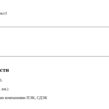
кст!
асти
б.
 км.)
ными компаниями ПЭК, СДЭК