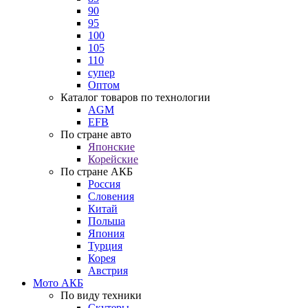
90
95
100
105
110
супер
Оптом
Каталог товаров по технологии
AGM
EFB
По стране авто
Японские
Корейские
По стране АКБ
Россия
Словения
Китай
Польша
Япония
Турция
Корея
Австрия
Мото АКБ
По виду техники
Скутеры