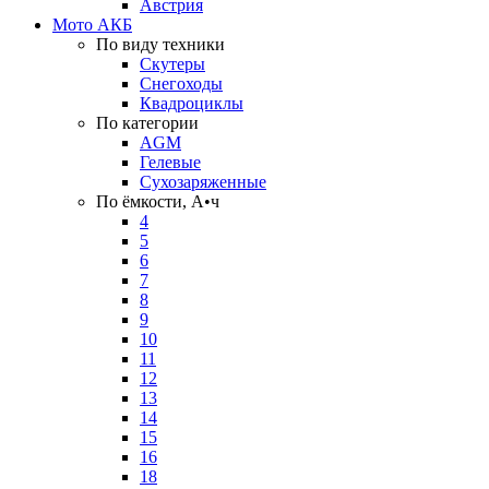
Австрия
Мото АКБ
По виду техники
Скутеры
Снегоходы
Квадроциклы
По категории
AGM
Гелевые
Сухозаряженные
По ёмкости, А•ч
4
5
6
7
8
9
10
11
12
13
14
15
16
18