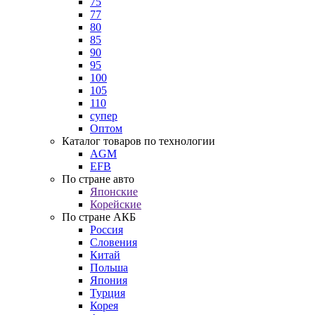
75
77
80
85
90
95
100
105
110
супер
Оптом
Каталог товаров по технологии
AGM
EFB
По стране авто
Японские
Корейские
По стране АКБ
Россия
Словения
Китай
Польша
Япония
Турция
Корея