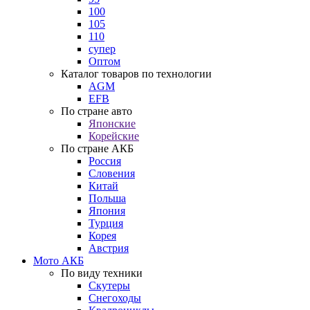
100
105
110
супер
Оптом
Каталог товаров по технологии
AGM
EFB
По стране авто
Японские
Корейские
По стране АКБ
Россия
Словения
Китай
Польша
Япония
Турция
Корея
Австрия
Мото АКБ
По виду техники
Скутеры
Снегоходы