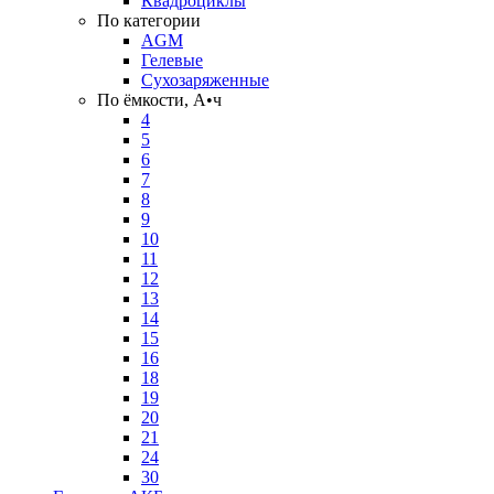
Квадроциклы
По категории
AGM
Гелевые
Сухозаряженные
По ёмкости, А•ч
4
5
6
7
8
9
10
11
12
13
14
15
16
18
19
20
21
24
30