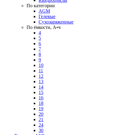
Квадроциклы
По категории
AGM
Гелевые
Сухозаряженные
По ёмкости, А•ч
4
5
6
7
8
9
10
11
12
13
14
15
16
18
19
20
21
24
30