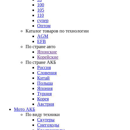
100
105
110
супер
Оптом
Каталог товаров по технологии
AGM
EFB
По стране авто
Японские
Корейские
По стране АКБ
Россия
Словения
Китай
Польша
Япония
Турция
Корея
Австрия
Мото АКБ
По виду техники
Скутеры
Снегоходы