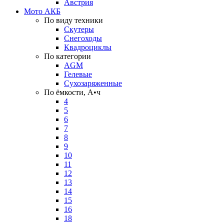
Австрия
Мото АКБ
По виду техники
Скутеры
Снегоходы
Квадроциклы
По категории
AGM
Гелевые
Сухозаряженные
По ёмкости, А•ч
4
5
6
7
8
9
10
11
12
13
14
15
16
18