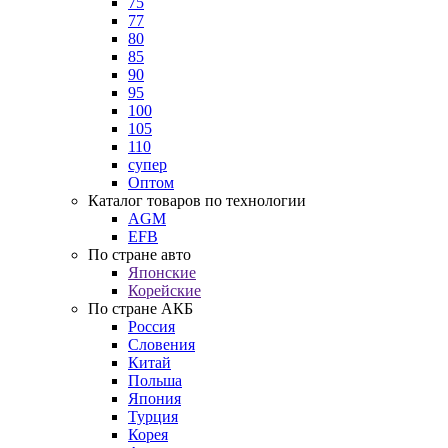
75
77
80
85
90
95
100
105
110
супер
Оптом
Каталог товаров по технологии
AGM
EFB
По стране авто
Японские
Корейские
По стране АКБ
Россия
Словения
Китай
Польша
Япония
Турция
Корея